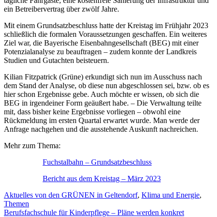
tägliche Fahrgäste, eine kostenfreie Sanierung der Infrastruktur und
ein Betreibervertrag über zwölf Jahre.
Mit einem Grundsatzbeschluss hatte der Kreistag im Frühjahr 2023
schließlich die formalen Voraussetzungen geschaffen. Ein weiteres
Ziel war, die Bayerische Eisenbahngesellschaft (BEG) mit einer
Potenzialanalyse zu beauftragen – zudem konnte der Landkreis
Studien und Gutachten beisteuern.
Kilian Fitzpatrick (Grüne) erkundigt sich nun im Ausschuss nach
dem Stand der Analyse, ob diese nun abgeschlossen sei, bzw. ob es
hier schon Ergebnisse gebe. Auch möchte er wissen, ob sich die
BEG in irgendeiner Form geäußert habe. – Die Verwaltung teilte
mit, dass bisher keine Ergebnisse vorliegen – obwohl eine
Rückmeldung im ersten Quartal erwartet wurde. Man werde der
Anfrage nachgehen und die ausstehende Auskunft nachreichen.
Mehr zum Thema:
Fuchstalbahn – Grundsatzbeschluss
Bericht aus dem Kreistag – März 2023
Aktuelles von den GRÜNEN in Geltendorf
,
Klima und Energie
,
Themen
Berufsfachschule für Kinderpflege – Pläne werden konkret